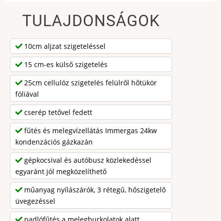
TULAJDONSÁGOK
10cm aljzat szigeteléssel
15 cm-es külső szigetelés
25cm cellulóz szigetelés felülről hőtükör
fóliával
cserép tetővel fedett
fűtés és melegvízellátás Immergas 24kw
kondenzációs gázkazán
gépkocsival és autóbusz közlekedéssel
egyaránt jól megközelíthető
műanyag nyílászárók, 3 rétegű, hőszigetelő
üvegezéssel
padlófűtés a melegburkolatok alatt