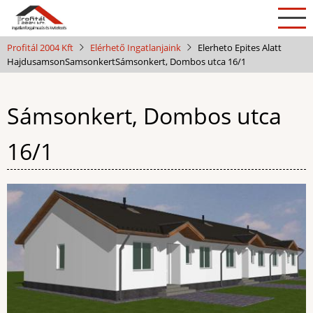
Ugrás
a
tartalomra
Profitál 2004 Kft
Elérhető Ingatlanjaink
Elerheto Epites Alatt
Hajdusamson
Samsonkert
Sámsonkert, Dombos utca 16/1
Sámsonkert, Dombos utca
16/1
Kép