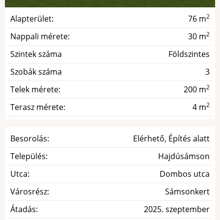
2
Alapterület:
76 m
2
Nappali mérete:
30 m
Szintek száma
Földszintes
Szobák száma
3
2
Telek mérete:
200 m
2
Terasz mérete:
4 m
Besorolás:
Elérhető, Építés alatt
Település:
Hajdúsámson
Utca:
Dombos utca
Városrész:
Sámsonkert
Átadás:
2025. szeptember