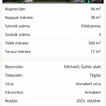
2
Alapterület:
94 m
2
Nappali mérete:
38 m
Szintek száma
Földszintes
Szobák száma
3
2
Telek mérete:
500 m
2
Terasz mérete:
17 m
Besorolás:
Elérhető, Építés alatt
Település:
Téglás
Utca:
Annakert utca
Városrész:
Annakert
Átadás:
2025. október