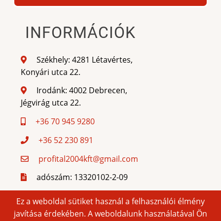
INFORMÁCIÓK
Székhely: 4281 Létavértes,
Konyári utca 22.
Irodánk: 4002 Debrecen,
Jégvirág utca 22.
+36 70 945 9280
+36 52 230 891
profital2004kft@gmail.com
adószám: 13320102-2-09
cégjegyzékszám: 09-09-
Ez a weboldal sütiket használ a felhasználói élmény
010848
javítása érdekében. A weboldalunk használatával Ön