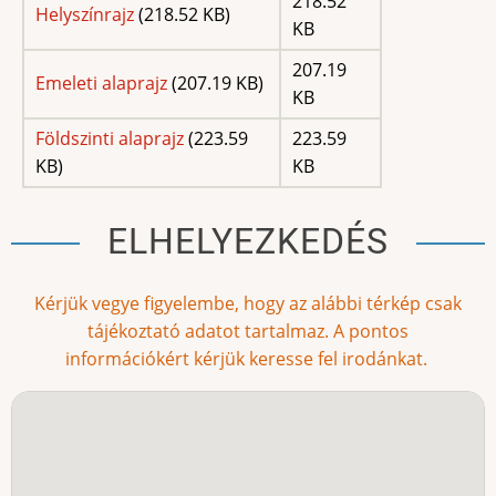
218.52
Helyszínrajz
(218.52 KB)
KB
207.19
Emeleti alaprajz
(207.19 KB)
KB
Földszinti alaprajz
(223.59
223.59
KB)
KB
ELHELYEZKEDÉS
Kérjük vegye figyelembe, hogy az alábbi térkép csak
tájékoztató adatot tartalmaz. A pontos
információkért kérjük keresse fel irodánkat.
Földrajzi
cím