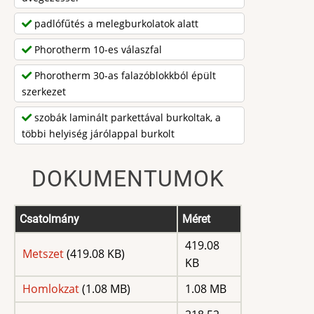
padlófűtés a melegburkolatok alatt
Phorotherm 10-es válaszfal
Phorotherm 30-as falazóblokkból épült
szerkezet
szobák laminált parkettával burkoltak, a
többi helyiség járólappal burkolt
DOKUMENTUMOK
Csatolmány
Méret
419.08
Metszet
(419.08 KB)
KB
Homlokzat
(1.08 MB)
1.08 MB