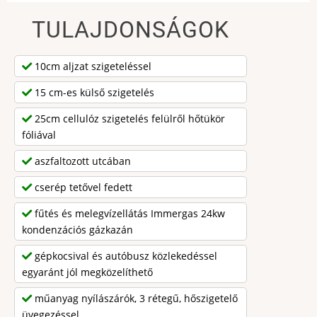
TULAJDONSÁGOK
10cm aljzat szigeteléssel
15 cm-es külső szigetelés
25cm cellulóz szigetelés felülről hőtükör
fóliával
aszfaltozott utcában
cserép tetővel fedett
fűtés és melegvízellátás Immergas 24kw
kondenzációs gázkazán
gépkocsival és autóbusz közlekedéssel
egyaránt jól megközelíthető
műanyag nyílászárók, 3 rétegű, hőszigetelő
üvegezéssel