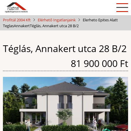
Ugrás
a
tartalomra
Profitál 2004 Kft
Elérhető Ingatlanjaink
Elerheto Epites Alatt
Teglas
Annakert
Téglás, Annakert utca 28 B/2
Téglás, Annakert utca 28 B/2
Ár
81 900 000 Ft
Kép