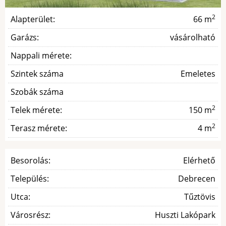
2
Alapterület:
66 m
Garázs:
vásárolható
Nappali mérete:
Szintek száma
Emeletes
Szobák száma
2
Telek mérete:
150 m
2
Terasz mérete:
4 m
Besorolás:
Elérhető
Település:
Debrecen
Utca:
Tűztövis
Városrész:
Huszti Lakópark