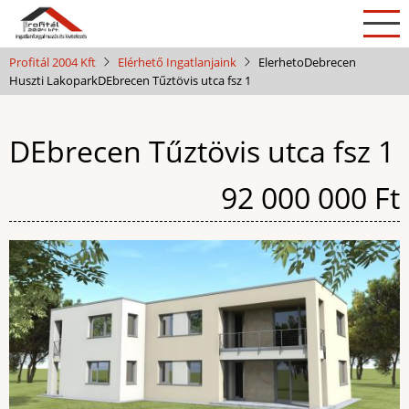
Ugrás
a
tartalomra
Profitál 2004 Kft
Elérhető Ingatlanjaink
Elerheto
Debrecen
Huszti Lakopark
DEbrecen Tűztövis utca fsz 1
DEbrecen Tűztövis utca fsz 1
Ár
92 000 000 Ft
Kép