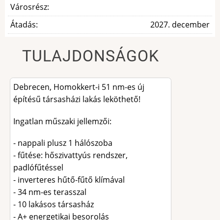
Városrész:
Átadás:
2027. december
TULAJDONSÁGOK
Leírás
Debrecen, Homokkert-i 51 nm-es új
építésű társasházi lakás leköthető!
Ingatlan műszaki jellemzői:
- nappali plusz 1 hálószoba
- fűtése: hőszivattyús rendszer,
padlófűtéssel
- inverteres hűtő-fűtő klímával
- 34 nm-es terasszal
- 10 lakásos társasház
- A+ energetikai besorolás