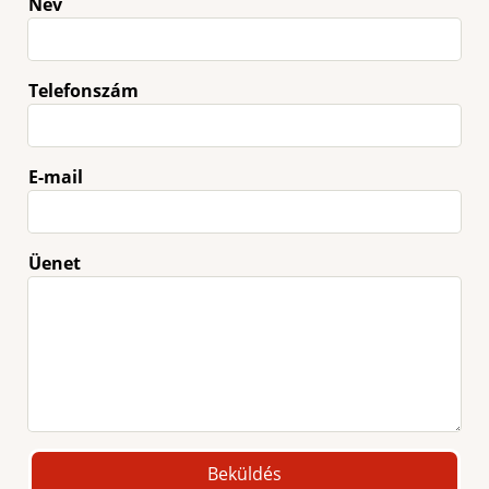
Név
Telefonszám
E-mail
Üenet