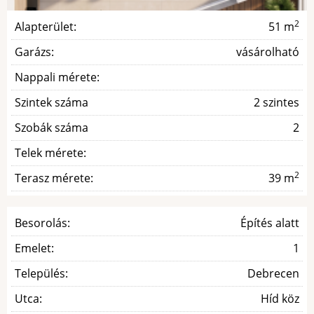
2
Alapterület:
51 m
Garázs:
vásárolható
Nappali mérete:
Szintek száma
2 szintes
Szobák száma
2
Telek mérete:
2
Terasz mérete:
39 m
Besorolás:
Építés alatt
Emelet:
1
Település:
Debrecen
Utca:
Híd köz