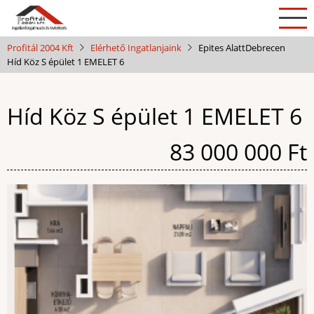
Ugrás
a
tartalomra
Profitál 2004 Kft
Elérhető Ingatlanjaink
Epites Alatt
Debrecen
Híd Köz S épület 1 EMELET 6
Híd Köz S épület 1 EMELET 6
Ár
83 000 000 Ft
Kép