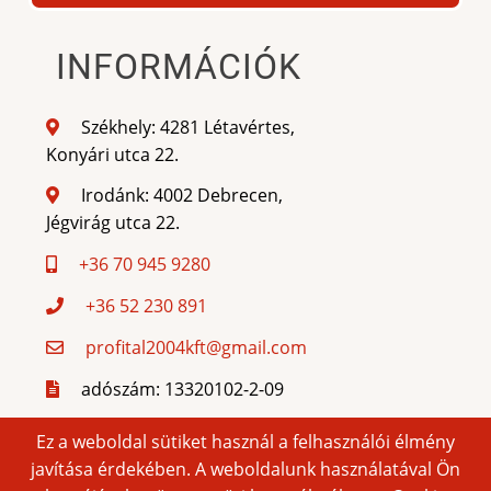
INFORMÁCIÓK
Székhely: 4281 Létavértes,
Konyári utca 22.
Irodánk: 4002 Debrecen,
Jégvirág utca 22.
+36 70 945 9280
+36 52 230 891
profital2004kft@gmail.com
adószám: 13320102-2-09
cégjegyzékszám: 09-09-
Ez a weboldal sütiket használ a felhasználói élmény
010848
javítása érdekében. A weboldalunk használatával Ön