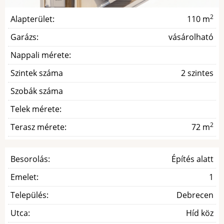
2
Alapterület:
110 m
Garázs:
vásárolható
Nappali mérete:
Szintek száma
2 szintes
Szobák száma
Telek mérete:
2
Terasz mérete:
72 m
Besorolás:
Építés alatt
Emelet:
1
Település:
Debrecen
Utca:
Híd köz