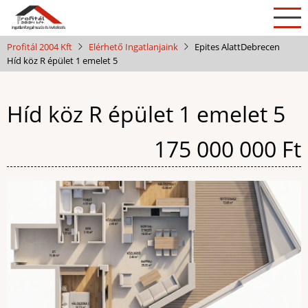
Ugrás
a
tartalomra
Profitál 2004 Kft
Elérhető Ingatlanjaink
Epites Alatt
Debrecen
Híd köz R épület 1 emelet 5
Híd köz R épület 1 emelet 5
Ár
175 000 000 Ft
Kép