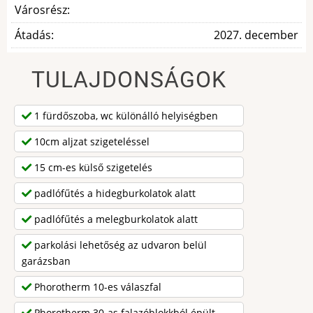
Városrész:
Átadás:
2027. december
TULAJDONSÁGOK
1 fürdőszoba, wc különálló helyiségben
10cm aljzat szigeteléssel
15 cm-es külső szigetelés
padlófűtés a hidegburkolatok alatt
padlófűtés a melegburkolatok alatt
parkolási lehetőség az udvaron belül
garázsban
Phorotherm 10-es válaszfal
Phorotherm 30-as falazóblokkból épült